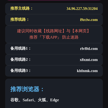
推荐主线路：
34.96.227.59:31204
推荐线路：
i9zciw.com
建议同时收藏【线路网址】与【本网页】
推荐『下载APP』 防止迷路
备用线路1：
rlvf0d.com
备用线路2：
x8xmt.com
备用线路3：
khfnmk.com
推荐浏览器：
谷歌、Safari、火狐、Edge